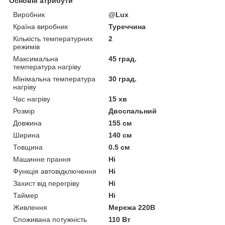
Основні атрибути
Виробник
@Lux
Країна виробник
Туреччина
Кількість температурних
2
режимів
Максимальна
45 град.
температура нагріву
Мінімальна температура
30 град.
нагріву
Час нагріву
15 хв
Розмір
Двоспальний
Довжина
155 см
Ширина
140 см
Товщина
0.5 см
Машинне прання
Ні
Функція автовідключення
Ні
Захист від перегріву
Ні
Таймер
Ні
Живлення
Мережа 220В
Споживана потужність
110 Вт