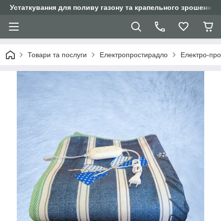
Устаткування для поливу газону та крапельного зрошення
Товари та послуги
Електропростирадло
Електро-про