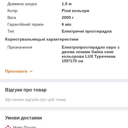
Довжина шнура
1.5 м
Колір
Різні кольори
Вага
2000 г
Гарантійний термін
6 міс
Тип
Електричні простирадла
Користувальницькі характеристики
Призначення
Електропростирадло євро з
двома зонами байка синє
кольорова LUX Туреччина
155*170 см
Приховати
Відгуки про товар
Ще немає відгуків про цей товар
Умови доставки
Нова Пошта