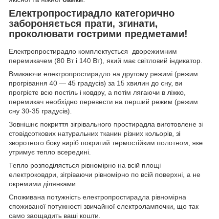
Електропростирадло категорично
забороняється прати, згинати,
проколювати гострими предметами!
Електропростирадло комплектується дворежимним
перемикачем (80 Вт і 140 Вт), який має світловий індикатор.
Вмикаючи електропростирадло на другому режимі (режим
прогрівання 40 — 45 градусів) за 15 хвилин до сну, ви
прогрієте всю постіль і ковдру, а потім лягаючи в ліжко,
перемикач необхідно перевести на перший режим (режим
сну 30-35 градусів).
Зовнішнє покриття зігрівального простирадла виготовлене зі
стовідсоткових натуральних тканин різних кольорів, зі
зворотного боку виріб покритий термостійким полотном, яке
утримує тепло всередині.
Тепло розподіляється рівномірно на всій площі
електроковдри, зігріваючи рівномірно по всій поверхні, а не
окремими ділянками.
Споживана потужність електропростирадла рівномірна
споживаної потужності звичайної електролампочки, що так
само заощадить ваші кошти.