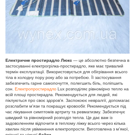
Електричне простирадло Люкс
— це абсолютно безпечна в
застосуванні електрогрілка-простирадло, яке має тривалий
термін експлуатації. Використовується для обігрівання всього
тіла в холодну пору року або за потребою. Її застосування
забезпечить гарне самопочуття, полегшить біль, поліпшить
сон.
Електропростирадло
Lux розподіляє рівномірно тепло на
всій площі простирадла. Рекомендується для людей, які
піклуються про своє здоров'я. Заспокоює невралгії, допомагає
розслабити м'язи та покращує кровообіг. Рекомендується під
час лікування симптомів артриту та ревматизму. Забезпечує
швидкий та рівномірний розподіл тепла. Це дає вам із
задоволенням відпочити в теплому ліжку всього через кілька
хвилин після увімкнення електропрости. Виготовлена з м'якої,
якісної та ніжної
байки
.