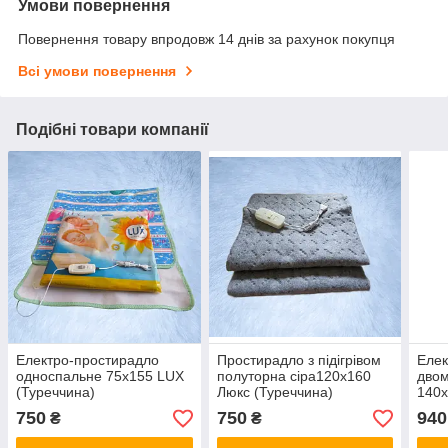
Умови повернення
Повернення товару впродовж 14 днів за рахунок покупця
Всі умови повернення
Подібні товари компанії
Електро-простирадло
Простирадло з підігрівом
Елек
односпальне 75х155 LUX
полуторна сіра120х160
двом
(Туреччина)
Люкс (Туреччина)
140x
750
750
940
₴
₴