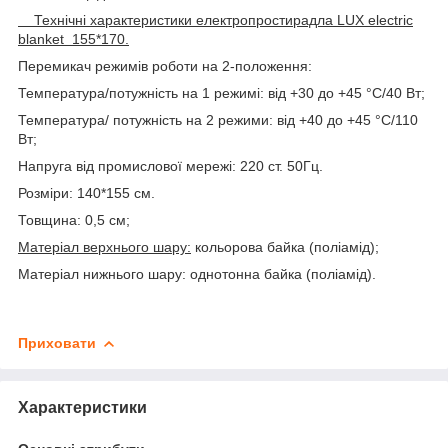
Технічні характеристики електропростирадла LUX electric
blanket 155*170.
Перемикач режимів роботи на 2-положення:
Температура/потужність на 1 режимі: від +30 до +45 °C/40 Вт;
Температура/ потужність на 2 режими: від +40 до +45 °C/110
Вт;
Напруга від промислової мережі: 220 ст. 50Гц.
Розміри: 140*155 см.
Товщина: 0,5 см;
Матеріал верхнього шару:
кольорова байка (поліамід);
Матеріал нижнього шару: однотонна байка (поліамід).
Приховати
Характеристики