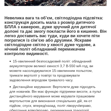
Невелика вага та об'єм, світлодіодна підсвітка:
конструкція досить мала з розмір дитячого
БПЛА з камерою, дуже зручний для дитячої
долоні та дає змогу покласти його в кишеню. Він
легко доставить вас туди, куди ви хочете піти
погратися із сім'єю або друзями. Яскраве
світлодіодне світло у хвості дуже чудове, а
нічний політ обладнаний перемикачем
контролю видимості.
15-хвилинний безпосадковий політ: обладнаний
акумулятором великої ємності 3,7 В-550 мА·год, ви
можете насолоджуватися 15-хвилинним польотом,
тримати вертоліт у повітрі та продовжувати
задоволення впродовж тривалого часу.
Дистанційне керування: Вертолети дуже підходять
для новачків. Він має функцію підтримки висоти, а пульт
дистанційного керування може керувати іграшковим
вертольотом для виконання спеціальних дій, як-от
підйом, спуск, вперед/назад, політ ліворуч/вправо,
обертання вліво/вправо, перемикання траєкторії,