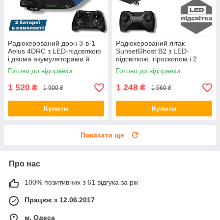
Радіокерований дрон 3-в-1
Радіокерований літак
Aelus 4DRC з LED-підсвіткою
SunsetGhost B2 з LED-
і двома акумуляторами й
підсвіткою, гіроскопом і 2
USB — політ, перегони та
акумуляторами
Готово до відправки
Готово до відправки
заплив
1 520
1 248
₴
₴
1 900 ₴
1 560 ₴
Купити
Купити
Показати ще
Про нас
100% позитивних з 61 відгука за рік
Працює з 12.06.2017
м. Одеса