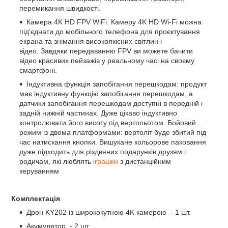
перемикання швидкості.
Камера 4K HD FPV WiFi. Камеру 4K HD Wi-Fi можна
під'єднати до мобільного телефона для проєктування
екрана та знімання високоякісних світлин і
відео. Завдяки передаванню FPV ви можете бачити
відео красивих пейзажів у реальному часі на своєму
смартфоні.
Індуктивна функція запобігання перешкодам: продукт
має індуктивну функцію запобігання перешкодам, а
датчики запобігання перешкодам доступні в передній і
задній нижній частинах. Дуже цікаво індуктивно
контролювати його висоту під вертольотом. Бойовий
режим із двома платформами: вертоліт буде збитий під
час натискання кнопки. Вишукане кольорове паковання
дуже підходить для різдвяних подарунків друзям і
родичам, які люблять
іграшки
з дистанційним
керуванням
Комплектація
Дрон KY202 із ширококутною 4K камерою - 1 шт.
Акумулятор - 2 шт.