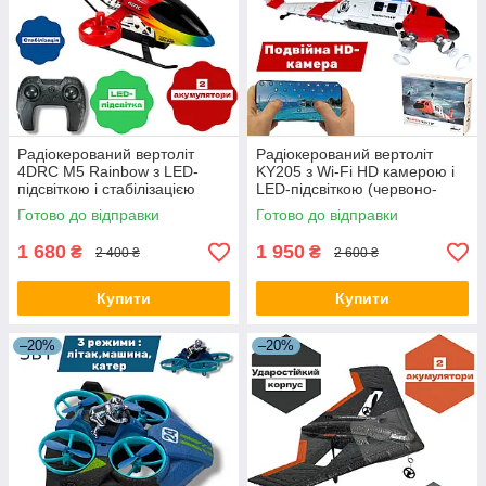
Радіокерований вертоліт
Радіокерований вертоліт
4DRC M5 Rainbow з LED-
KY205 з Wi-Fi HD камерою і
підсвіткою і стабілізацією
LED-підсвіткою (червоно-
білий)
Готово до відправки
Готово до відправки
1 680
1 950
₴
₴
2 400 ₴
2 600 ₴
Купити
Купити
–20%
–20%