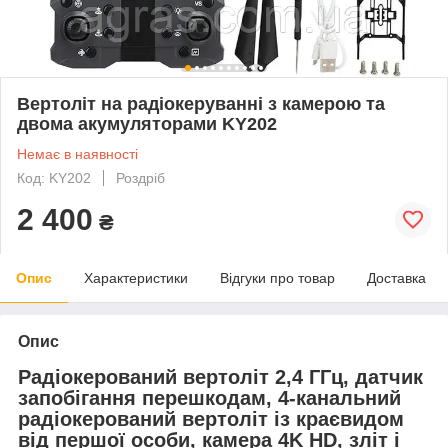
Вертоліт на радіокеруванні з камерою та
двома акумуляторами KY202
Немає в наявності
Код: KY202
Роздріб
2 400
₴
Опис
Характеристики
Відгуки про товар
Доставка
Опис
Радіокерований вертоліт 2,4 ГГц, датчик
запобігання перешкодам, 4-канальний
радіокерований вертоліт із краєвидом
від першої особи, камера 4K HD, зліт і