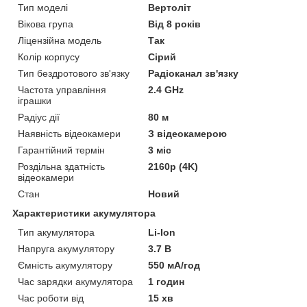
Тип моделі
Вертоліт
Вікова група
Від 8 років
Ліцензійна модель
Так
Колір корпусу
Сірий
Тип бездротового зв'язку
Радіоканал зв'язку
Частота управління
2.4 GHz
іграшки
Радіус дії
80 м
Наявність відеокамери
З відеокамерою
Гарантійний термін
3 міс
Роздільна здатність
2160p (4K)
відеокамери
Стан
Новий
Характеристики акумулятора
Тип акумулятора
Li-Ion
Напруга акумулятору
3.7 В
Ємність акумулятору
550 мА/год
Час зарядки акумулятора
1 годин
Час роботи від
15 хв