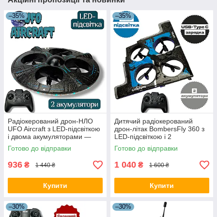
–35%
–35%
Радіокерований дрон-НЛО
Дитячий радіокерований
UFO Aircraft з LED-підсвіткою
дрон-літак BombersFly 360 з
і двома акумуляторами —
LED-підсвіткою і 2
космічні технології у твоїх
акумуляторами
Готово до відправки
Готово до відправки
руках!
936
1 040
₴
₴
1 440 ₴
1 600 ₴
Купити
Купити
–30%
–30%