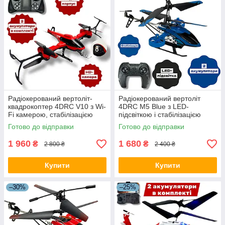
Радіокерований вертоліт-
Радіокерований вертоліт
квадрокоптер 4DRC V10 з Wi-
4DRC M5 Blue з LED-
Fi камерою, стабілізацією
підсвіткою і стабілізацією
висоти та LED-підсвіткою
Готово до відправки
Готово до відправки
1 960
1 680
₴
₴
2 800 ₴
2 400 ₴
Купити
Купити
–30%
–25%