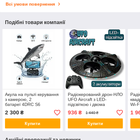
Всі умови повернення
Подібні товари компанії
Акула на пульті керування
Радіокерований дрон-НЛО
Раді
з камерою, 2
UFO Aircraft з LED-
квад
батареї 4DRC S6
підсвіткою і двома
Wi-F
акумуляторами — космічні
стаб
2 300
936
1 9
₴
₴
1 440 ₴
технології у твоїх руках!
LED-
Купити
Купити
Акційні пропозиції та новинки