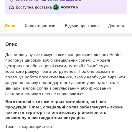
Доступна доставка
Опис
Характеристики
Відгуки про товар
Доставка
Опис
Для поливу вузьких смуг і інших специфічних ділянок Hunter
пропонує широкий вибір спеціальних сопел. Є моделі
центральної або кінцевої смуги, кутовий і бічної смуги,
короткого радіусу і багатоструменеві. Подібне розмаїття
полегшує роботу проектувальника, якому необхідно вирішити
завдання поливу нестандартного ділянки у випадках, коли
звичайні віялові сопла з регульованим або фіксованим
сектором поливу з нею не справляються.
Виготовлені з тих же міцних матеріалів, як і вся
продукція Hunter, спеціальні сопла забезпечують якісне
покриття території та оптимальну рівномірність
розподілу в нестандартних ситуаціях.
Технічні характеристики: