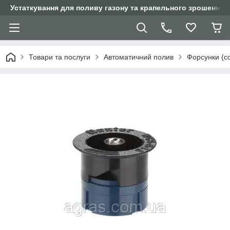
Устаткування для поливу газону та крапельного зрошення
Товари та послуги
Автоматичний полив
Форсунки (с