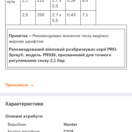
2,1
210
2,7 x
0,39
6,5
кута
5,5
2,5
250
2,7 x
0,43
7,1
5,5
Примітка
= Рекомендовані значення тиску виділені
жирним шрифтом
Рекомендований віяловий розбризкувач серії PRO-
Spray®, модель PRS30, призначений для точного
регулювання тиску 2,1 бар
Приховати
Характеристики
Основні атрибути
Виробник
Hunter
Країна виробник
США