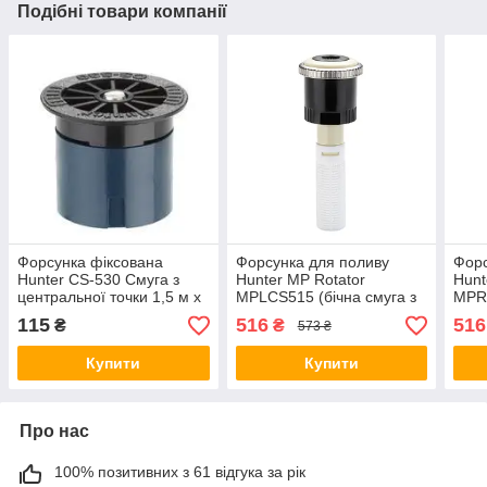
Подібні товари компанії
Форсунка фіксована
Форсунка для поливу
Форс
Hunter CS-530 Смуга з
Hunter MP Rotator
Hunt
центральної точки 1,5 м x
MPLCS515 (бічна смуга з
MPRC
9,0 м
лівої сторони 1,5-4,6 м)
прав
115
516
516
₴
₴
573 ₴
Купити
Купити
Про нас
100% позитивних з 61 відгука за рік