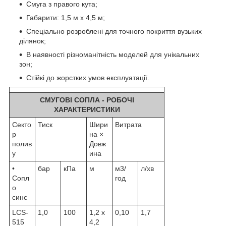
Смуга з правого кута;
Габарити: 1,5 м x 4,5 м;
Спеціально розроблені для точного покриття вузьких
ділянок;
В наявності різноманітність моделей для унікальних
зон;
Стійкі до жорстких умов експлуатації.
СМУГОВІ СОПЛА - РОБОЧІ
ХАРАКТЕРИСТИКИ
Секто
Тиск
Шири
Витрата
р
на ×
полив
Довж
у
ина
•
бар
кПа
м
м3/
л/хв
Сопл
год
о
синє
LCS-
1,0
100
1,2 x
0,10
1,7
515
4,2