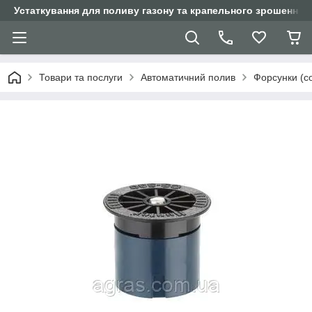
Устаткування для поливу газону та крапельного зрошення
Товари та послуги
Автоматичний полив
Форсунки (с