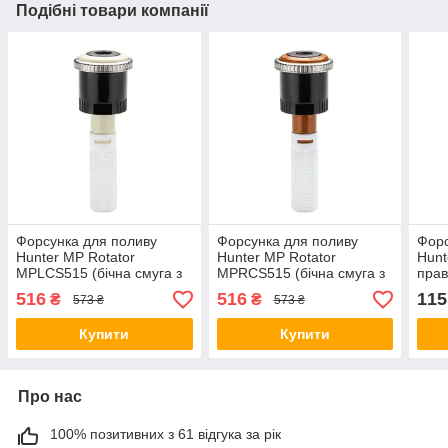
Подібні товари компанії
Форсунка для поливу
Форсунка для поливу
Форс
Hunter MP Rotator
Hunter MP Rotator
Hunt
MPLCS515 (бічна смуга з
MPRCS515 (бічна смуга з
прав
лівої сторони 1,5-4,6 м)
правого боку 1,5-4,6 м)
516
516
115
₴
₴
573 ₴
573 ₴
Купити
Купити
Про нас
100% позитивних з 61 відгука за рік