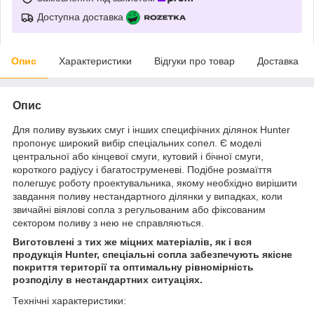
Доступна доставка
Опис
Характеристики
Відгуки про товар
Доставка
Опис
Для поливу вузьких смуг і інших специфічних ділянок Hunter
пропонує широкий вибір спеціальних сопел. Є моделі
центральної або кінцевої смуги, кутовий і бічної смуги,
короткого радіусу і багатоструменеві. Подібне розмаїття
полегшує роботу проектувальника, якому необхідно вирішити
завдання поливу нестандартного ділянки у випадках, коли
звичайні віялові сопла з регульованим або фіксованим
сектором поливу з нею не справляються.
Виготовлені з тих же міцних матеріалів, як і вся
продукція Hunter, спеціальні сопла забезпечують якісне
покриття території та оптимальну рівномірність
розподілу в нестандартних ситуаціях.
Технічні характеристики: