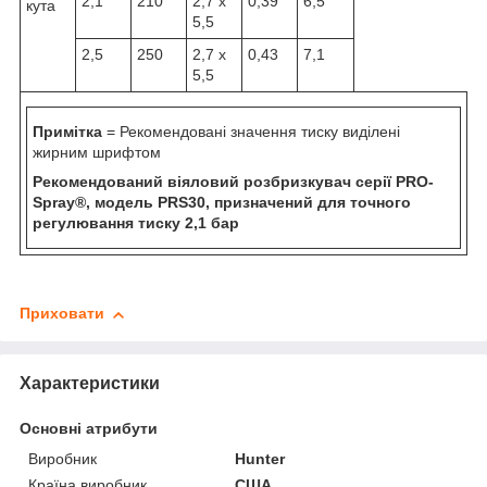
2,1
210
2,7 x
0,39
6,5
кута
5,5
2,5
250
2,7 x
0,43
7,1
5,5
Примітка
= Рекомендовані значення тиску виділені
жирним шрифтом
Рекомендований віяловий розбризкувач серії PRO-
Spray®, модель PRS30, призначений для точного
регулювання тиску 2,1 бар
Приховати
Характеристики
Основні атрибути
Виробник
Hunter
Країна виробник
США