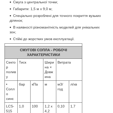
Смуга з центральної точки;
Габарити: 1,5 м x 9,0 м;
Спеціально розроблені для точного покриття вузьких
ділянок;
В наявності різноманітність моделей для унікальних
зон;
Стійкі до жорстких умов експлуатації.
СМУГОВІ СОПЛА - РОБОЧІ
ХАРАКТЕРИСТИКИ
Секто
Тиск
Шири
Витрата
р
на ×
полив
Довж
у
ина
•
бар
кПа
м
м3/
л/хв
Сопл
год
о
синє
LCS-
1,0
100
1,2 x
0,10
1,7
515
4,2