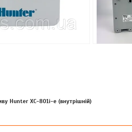
ву Hunter XC-801i-e (внутрішній)