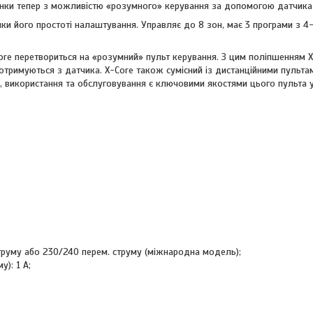
янки тепер з можливістю «розумного» керування за допомогою датчика 
яки його простоті налаштування. Управляє до 8 зон, має 3 програми з 
Core перетвориться на «розумний» пульт керування. З цим поліпшенням
отримуються з датчика. X-Core також сумісний із дистанційними пульта
, використання та обслуговування є ключовими якостями цього пульта уп
труму або 230/240 перем. струму (міжнародна модель);
): 1 A;