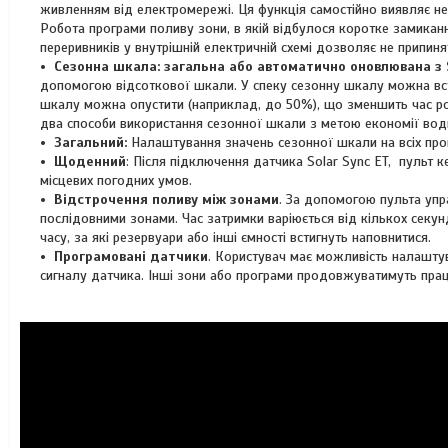
живленням від електромережі. Ця функція самостійно виявляє не
Робота програми поливу зони, в якій відбулося коротке замикан
переривників у внутрішній електричній схемі дозволяє не припиня
Сезонна шкала: загальна або автоматично оновлювана з
допомогою відсоткової шкали. У спеку сезонну шкалу можна вс
шкалу можна опустити (наприклад, до 50%), що зменшить час ро
два способи використання сезонної шкали з метою економії вод
Загальний:
Налаштування значень сезонної шкали на всіх прог
Щоденний
: Після підключення датчика Solar Sync ET, пульт
місцевих погодних умов.
Відстрочення поливу між зонами
. За допомогою пульта уп
послідовними зонами. Час затримки варіюється від кількох секу
часу, за які резервуари або інші ємності встигнуть наповнитися.
Програмовані датчики
. Користувач має можливість налаштув
сигналу датчика. Інші зони або програми продовжуватимуть пра