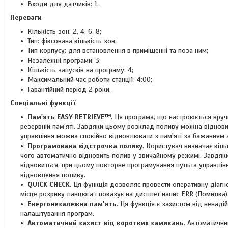
Входи для датчиків: 1.
Переваги
Кількість зон: 2, 4, 6, 8;
Тип: фіксована кількість зон;
Тип корпусу: для встановлення в приміщенні та поза ним;
Незалежні програми: 3;
Кількість запусків на програму: 4;
Максимальний час роботи станції: 4:00;
Гарантійний період 2 роки.
Спеціальні функції
Пам'ять EASY RETRIEVE™
. Ця програма, що настроюється вруч
резервній пам'яті. Завдяки цьому розклад поливу можна віднови
управління можна спокійно відновлювати з пам'яті за бажанням а
Програмована відстрочка поливу
. Користувач визначає кіль
чого автоматично відновить полив у звичайному режимі. Завдяки
відновиться, при цьому повторне програмування пульта управлінн
відновлення поливу.
QUICK CHECK
. Ця функція дозволяє провести оперативну діаг
місце розриву ланцюга і показує на дисплеї напис ERR (Помилка)
Енергонезалежна пам'ять
. Ця функція є захистом від ненаді
налаштування програм.
Автоматичний захист від коротких замикань
. Автоматични