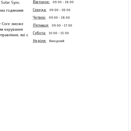
Вівторок
Solar Sync.
09:00
18:00
Середа
09:00
18:00
4-ма годинами
Четвер
09:00
18:00
 X-Core зможе
Пʼятниця
09:00
17:00
ми керування
Субота
10:00
15:00
равління, які є
Неділя
Вихідний
Контролер автополиву
Hunter XC-801i-e
(внутрішній)
Готово до відправки
6 802 ₴
7 558 ₴
КУПИТИ