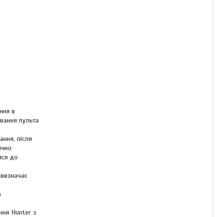
КУПИТИ З
ння в
ування пульта
ання, після
ично
ися до
 визначає
а
ння Hunter з