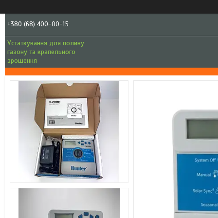
+380 (68) 400-00-15
Устаткування для поливу
газону та крапельного
зрошення