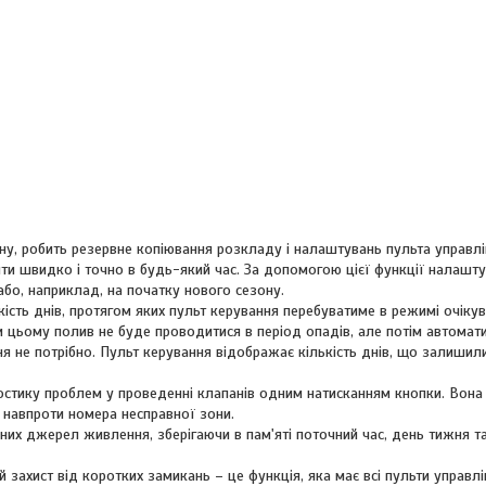
ну, робить резервне копіювання розкладу і налаштувань пульта управлі
ти швидко і точно в будь-який час. За допомогою цієї функції налашт
бо, наприклад, на початку нового сезону.
кість днів, протягом яких пульт керування перебуватиме в режимі очікув
 цьому полив не буде проводитися в період опадів, але потім автомат
я не потрібно. Пульт керування відображає кількість днів, що залишил
ностику проблем у проведенні клапанів одним натисканням кнопки. Вона
 навпроти номера несправної зони.
йних джерел живлення, зберігаючи в пам'яті поточний час, день тижня т
й захист від коротких замикань – це функція, яка має всі пульти управлі