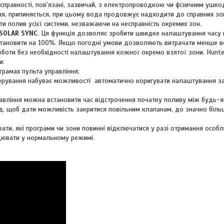
справності, пов'язані, зазвичай, з електропроводкою чи фізичним ушк
ня, припиняється, при цьому вода продовжує надходити до справних зон
ти полив усієї системи, незважаючи на несправність окремих зон.
 SOLAR SYNC
. Ця функція дозволяє зробити швидке налаштування часу 
тановити на 100%. Якщо погодні умови дозволяють витрачати менше в
боти без необхідності налаштування кожної окремо взятої зони. Hunte
и:
рамах пульта управління;
 керування набуває можливості автоматично коригувати налаштування з
равління можна встановити час відстрочення початку поливу між будь-
нд, щоб дати можливість закритися повільним клапанам, до значно біль
ати, які програми чи зони повинні відключатися у разі отримання особ
цювати у нормальному режимі.