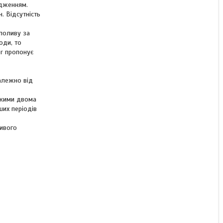
одженням.
. Відсутність
поливу за
оди, то
r пропонує
алежно від
якими двома
ших періодів
ливого