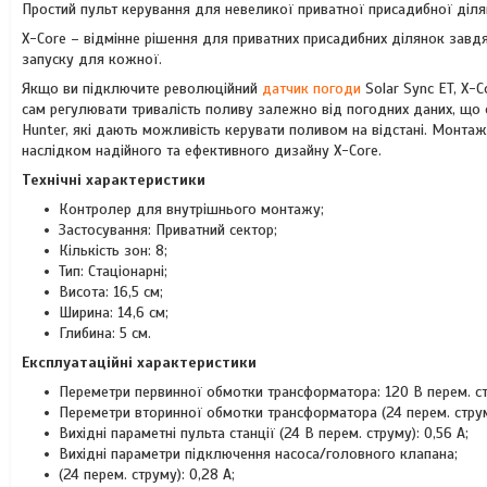
Простий пульт керування для невеликої приватної присадибної діл
X-Core – відмінне рішення для приватних присадибних ділянок завд
запуску для кожної.
Якщо ви підключите революційний
датчик погоди
Solar Sync ET, X-
сам регулювати тривалість поливу залежно від погодних даних, що 
Hunter, які дають можливість керувати поливом на відстані. Монтаж
наслідком надійного та ефективного дизайну X-Core.
Технічні характеристики
Контролер для внутрішнього монтажу;
Застосування: Приватний сектор;
Кількість зон: 8;
Тип: Стаціонарні;
Висота: 16,5 см;
Ширина: 14,6 см;
Глибина: 5 см.
Експлуатаційні характеристики
Переметри первинної обмотки трансформатора: 120 В перем. с
Переметри вторинної обмотки трансформатора (24 перем. струму
Вихідні параметні пульта станції (24 В перем. струму): 0,56 А;
Вихідні параметри підключення насоса/головного клапана;
(24 перем. струму): 0,28 A;