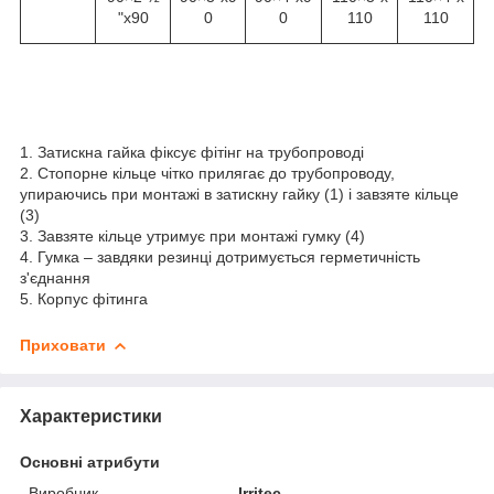
"x90
0
0
110
110
1. Затискна гайка фіксує фітінг на трубопроводі
2. Стопорне кільце чітко прилягає до трубопроводу,
упираючись при монтажі в затискну гайку (1) і завзяте кільце
(3)
3. Завзяте кільце утримує при монтажі гумку (4)
4. Гумка – завдяки резинці дотримується герметичність
з'єднання
5. Корпус фітинга
Приховати
Характеристики
Основні атрибути
Виробник
Irritec