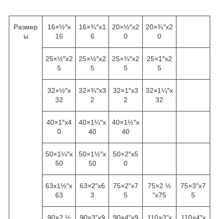
Размер
16×½″x
16×¾″x1
20×½″x2
20×¾″x2
ы
16
6
0
0
25×½″x2
25×½″x2
25×¾″x2
25×1″x2
5
5
5
5
32×½″x
32×¾″x3
32×1″x3
32×1¼″x
32
2
2
32
40×1″x4
40×1¼″x
40×1½″x
0
40
40
50×1¼″x
50×1½″x
50×2″x5
50
50
0
63x1½"x
63×2"x6
75×2"x7
75×2 ½
75×3"x7
63
3
5
"x75
5
90×2 ½
90×3"x9
90×4"x9
110×3"x
110×4"x