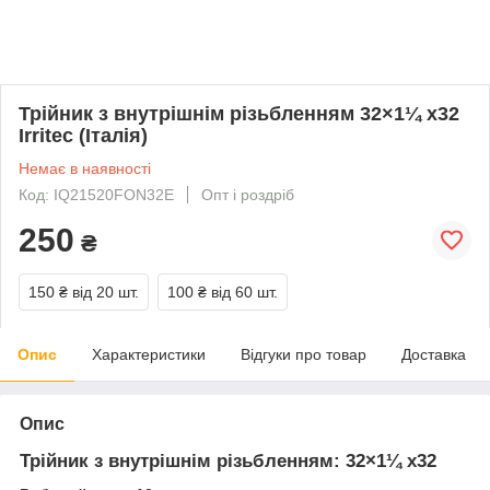
Трійник з внутрішнім різьбленням 32×1¼ x32
Irritec (Італія)
Немає в наявності
Код: IQ21520FON32E
Опт і роздріб
250
₴
150 ₴
від 20 шт.
100 ₴
від 60 шт.
Опис
Характеристики
Відгуки про товар
Доставка
Опис
Трійник з внутрішнім різьбленням: 32×1¼ x32