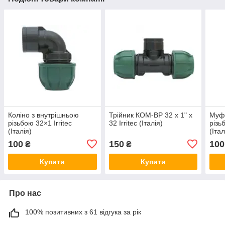
Коліно з внутрішньою
Трійник КОМ-ВР 32 х 1" х
Муфт
різьбою 32×1 Irritec
32 Irritec (Італія)
різь
(Італія)
(Італ
100
150
100
₴
₴
Купити
Купити
Про нас
100% позитивних з 61 відгука за рік