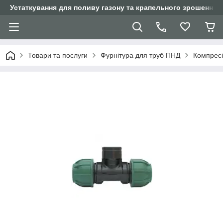
Устаткування для поливу газону та крапельного зрошення
Товари та послуги
Фурнітура для труб ПНД
Компресій