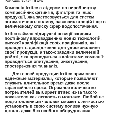
Робочий тиск: 10 атм
Компанія Irritec є лідером по виробництву
компресійних фітингів, фільтрів та іншої
продукції, яка застосовується для систем
автоматичного поливу, насосних станцій і ще в
величезному списку сфер водопостачання.
Irritec займає лідируючі позиції завдяки
постійному впровадженню нових технологій,
високої кваліфікації своїх працівників, які
проводять дослідження для удосконалення
своєї продукції, а також завдяки величезній
роботі, яка проводиться з клієнтами компанії:
проводяться опитування, анкетування,
спостереження та аналіз.
Для своей продукции Irritec применяет
надежные материалы, которые позволяют
служить длительное время даже после
гарантийного срока. Огромное количество
потребителей выбирает Irritec из-за такого
показателя как легкость в монтаже. Любой не
подготовленный человек сможет с легкостью
установить в свою систему полива нужную
деталь даже без особого оборудования.