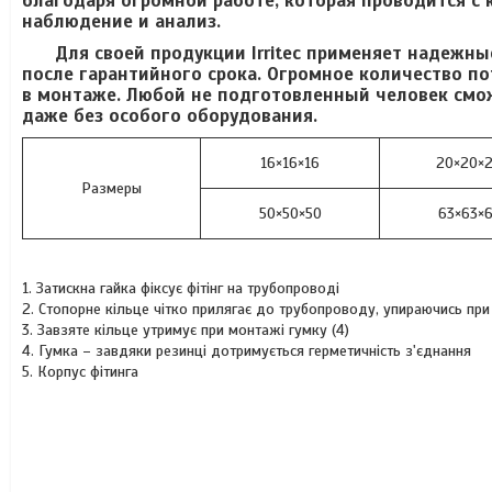
благодаря огромной работе, которая проводится с 
наблюдение и анализ.
Для своей продукции Irritec применяет надежные
после гарантийного срока. Огромное количество пот
в монтаже. Любой не подготовленный человек смож
даже без особого оборудования.
16×16×16
20×20×
Размеры
50×50×50
63×63×
1. Затискна гайка фіксує фітінг на трубопроводі
2. Стопорне кільце чітко прилягає до трубопроводу, упираючись при м
3. Завзяте кільце утримує при монтажі гумку (4)
4. Гумка – завдяки резинці дотримується герметичність з'єднання
5. Корпус фітинга