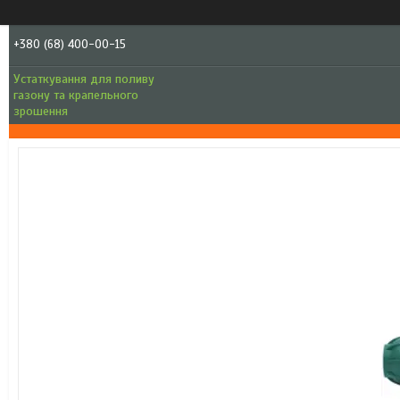
+380 (68) 400-00-15
Устаткування для поливу
газону та крапельного
зрошення