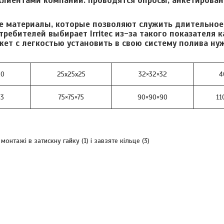
клиентами компании: проводятся опросы, анкетирован
 материалы, которые позволяют служить длительное
ребителей выбирает Irritec из-за такого показателя к
ет с легкостью установить в свою систему полива ну
20
25х25х25
32×32×32
4
63
75×75×75
90×90×90
11
онтажі в затискну гайку (1) і завзяте кільце (3)