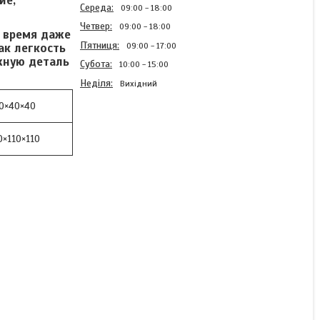
ие,
Середа
09:00
18:00
Четвер
09:00
18:00
 время даже
Пʼятниця
09:00
17:00
ак легкость
жную деталь
Субота
10:00
15:00
Неділя
Вихідний
0×40×40
0×110×110
Трійник 32×32×32 Irritec
(Італія)
В наявності
229 ₴
КУПИТИ
КУПИТИ З