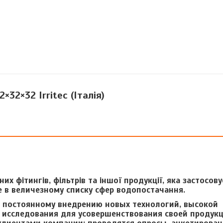
2×32×32 Irritec (Італія)
их фітингів, фільтрів та іншої продукції, яка застосов
е в величезному списку сфер водопостачання.
 постоянному внедрению новых технологий, высокой
 исследования для усовершенствования своей продукц