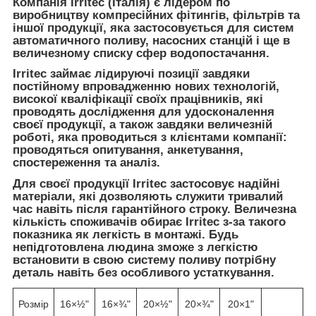
Компанія Irritec (Італія) є лідером по
виробництву компресійних фітингів, фільтрів та
іншої продукції, яка застосовується для систем
автоматичного поливу, насосних станцій і ще в
величезному списку сфер водопостачання.
Irritec займає лідируючі позиції завдяки
постійному впровадженню нових технологій,
високої кваліфікації своїх працівників, які
проводять дослідження для удосконалення
своєї продукції, а також завдяки величезній
роботі, яка проводиться з клієнтами компанії:
проводяться опитування, анкетування,
спостереження та аналіз.
Для своєї продукції Irritec застосовує надійні
матеріали, які дозволяють служити тривалий
час навіть після гарантійного строку. Величезна
кількість споживачів обирає Irritec з-за такого
показника як легкість в монтажі. Будь
непідготовлена людина зможе з легкістю
встановити в свою систему поливу потрібну
деталь навіть без особливого устаткування.
Розмір
16×½"
16×¾"
20×½"
20×¾"
20×1"