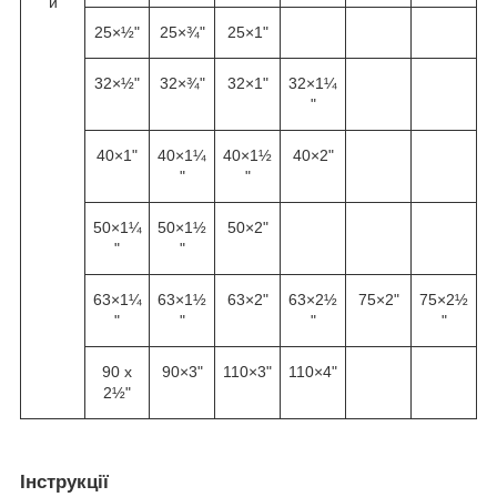
и
25×½"
25×¾"
25×1"
32×½"
32×¾"
32×1"
32×1¼
"
40×1"
40×1¼
40×1½
40×2"
"
"
50×1¼
50×1½
50×2"
"
"
63×1¼
63×1½
63×2"
63×2½
75×2"
75×2½
"
"
"
"
90 x
90×3"
110×3"
110×4"
2½"
Інструкції