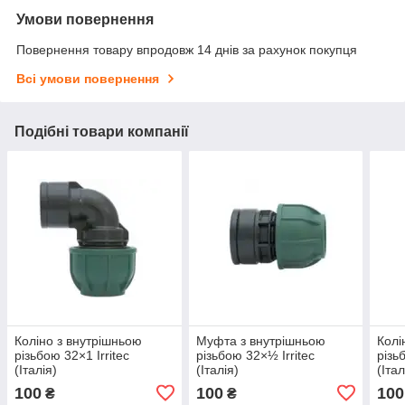
Умови повернення
Повернення товару впродовж 14 днів за рахунок покупця
Всі умови повернення
Подібні товари компанії
Коліно з внутрішньою
Муфта з внутрішньою
Колі
різьбою 32×1 Irritec
різьбою 32×½ Irritec
різь
(Італія)
(Італія)
(Італ
100
100
100
₴
₴