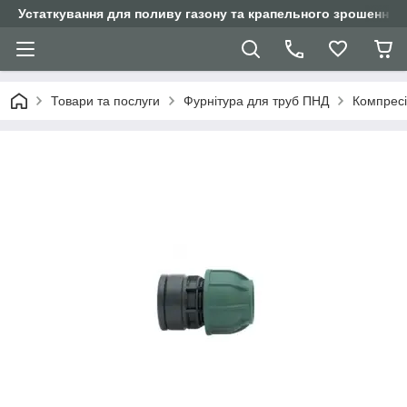
Устаткування для поливу газону та крапельного зрошення
Товари та послуги
Фурнітура для труб ПНД
Компресій