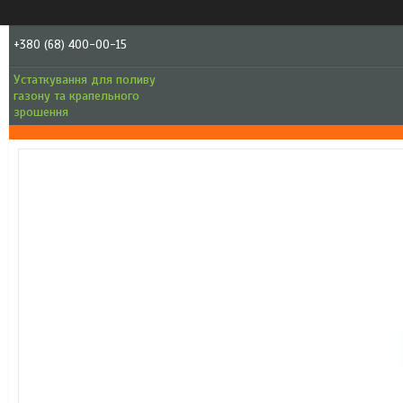
+380 (68) 400-00-15
Устаткування для поливу
газону та крапельного
зрошення