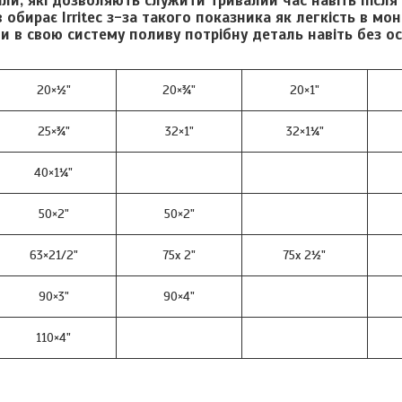
іали, які дозволяють служити тривалий час навіть після
 обирає Irritec з-за такого показника як легкість в мон
и в свою систему поливу потрібну деталь навіть без о
20×½"
20×¾"
20×1"
25×¾"
32×1"
32×1¼"
40×1¼"
50×2"
50×2"
63×21/2"
75x 2"
75x 2½"
90×3"
90×4"
110×4"