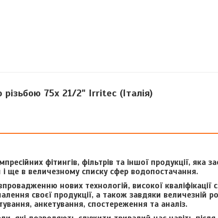
ізьбою 75x 21/2" Irritec (Італія)
омпресійних фітингів, фільтрів та іншої продукції, яка з
 і ще в величезному списку сфер водопостачання.
 впровадженню нових технологій, високої кваліфікації с
алення своєї продукції, а також завдяки величезній ро
ування, анкетування, спостереження та аналіз.