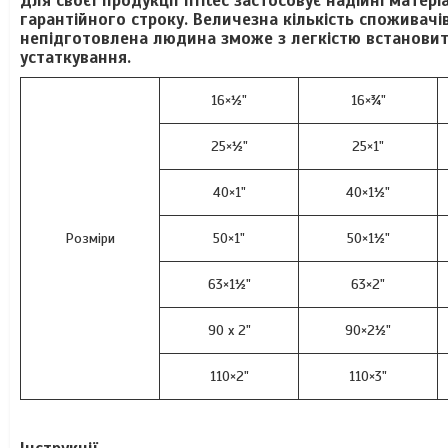
Для своєї продукції Irritec застосовує надійні матер
гарантійного строку. Величезна кількість споживачів
непідготовлена людина зможе з легкістю встановит
устаткування.
16×½"
16×¾"
25×½"
25×1"
40×1"
40×1½"
Розміри
50×1"
50×1½"
63×1½"
63×2"
90 x 2"
90×2½"
110×2"
110×3"