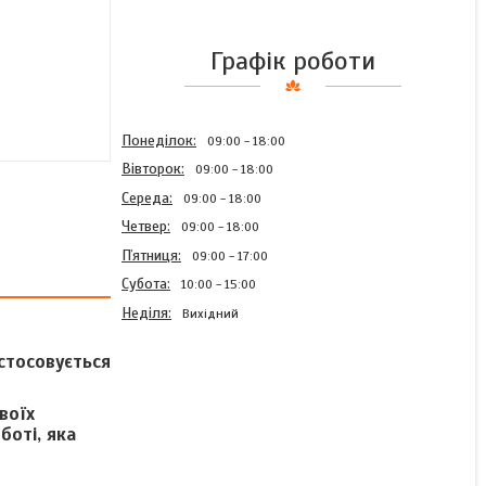
Графік роботи
Понеділок
09:00
18:00
Вівторок
09:00
18:00
Середа
09:00
18:00
Четвер
09:00
18:00
Пʼятниця
09:00
17:00
Субота
10:00
15:00
Неділя
Вихідний
астосовується
воїх
Муфта з зовнішньою
боті, яка
різьбою 75x 21/2" Irritec
(Італія)