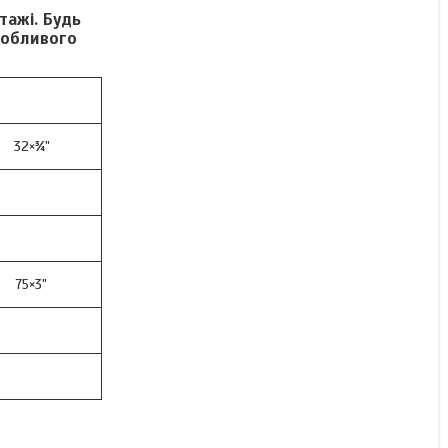
тажі. Будь
собливого
Немає в наявності
700 ₴
32×¾"
75×3"