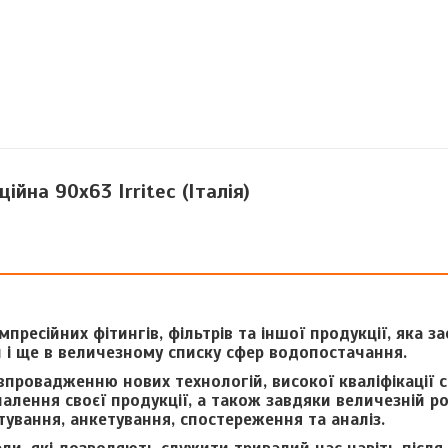
йна 90x63 Irritec (Італія)
омпресійних фітингів, фільтрів та іншої продукції, яка з
 і ще в величезному списку сфер водопостачання.
 впровадженню нових технологій, високої кваліфікації с
алення своєї продукції, а також завдяки величезній ро
ування, анкетування, спостереження та аналіз.