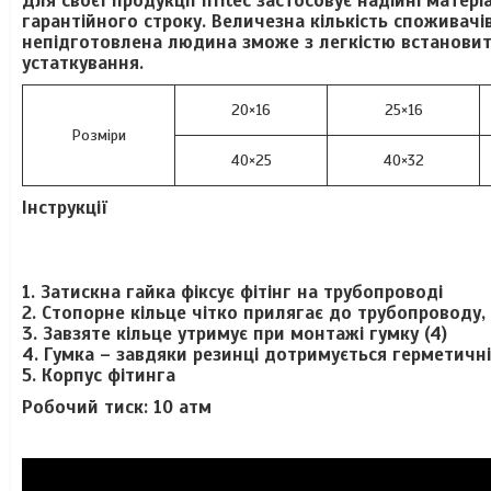
Для своєї продукції Irritec застосовує надійні матер
гарантійного строку. Величезна кількість споживачів
непідготовлена людина зможе з легкістю встановит
устаткування.
20×16
25×16
Розміри
40×25
40×32
Інструкції
1. Затискна гайка фіксує фітінг на трубопроводі
2. Стопорне кільце чітко прилягає до трубопроводу, 
3. Завзяте кільце утримує при монтажі гумку (4)
4. Гумка – завдяки резинці дотримується герметичні
5. Корпус фітинга
Робочий тиск: 10 атм