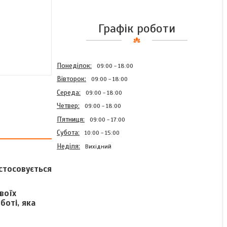
Графік роботи
Понеділок
09:00
18:00
Вівторок
09:00
18:00
Середа
09:00
18:00
Четвер
09:00
18:00
Пʼятниця
09:00
17:00
Субота
10:00
15:00
Неділя
Вихідний
астосовується
воїх
боті, яка
Муфта редукційна 90x63
Irritec (Італія)