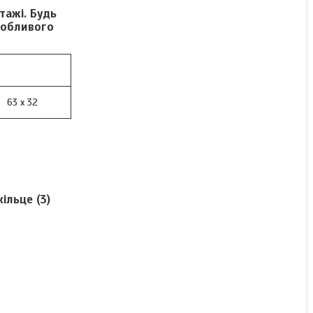
тажі. Будь
собливого
Немає в наявності
1 300 ₴
63 x 32
ільце (3)