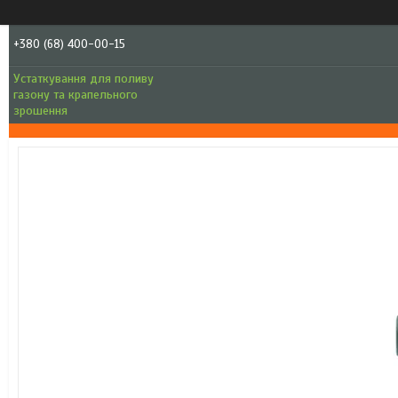
+380 (68) 400-00-15
Устаткування для поливу
газону та крапельного
зрошення