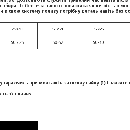
іали, які дозволяють служити тривалий час навіть після
 обирає Irritec з-за такого показника як легкість в мон
и в свою систему поливу потрібну деталь навіть без о
25×20
32 x 20
32×25
50 x 25
50×32
50×40
упираючись при монтажі в затискну гайку (1) і завзяте к
сть з'єднання