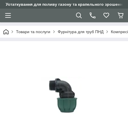
Устаткування для поливу газону та крапельного зрошення
Товари та послуги
Фурнітура для труб ПНД
Компресій