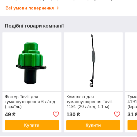
Всі умови повернення
Подібні товари компанії
Фоггер Tavlit для
Комплект для
Тума
туманоутворення 6 л/год
туманоутворення Tavlit
4191
(Ізраїль)
4191 (20 л/год, 1.1 м)
(Ізра
49
130
31
₴
₴
Купити
Купити