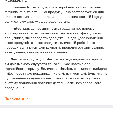
Матеріал: ПЕ
Компанія
Irritec
є лідером із виробництва компресійних
фітингів, фільтрів та іншої продукції, яка застосовується для
систем автоматичного поливання, насосних станцій і ще у
величезному списку сфер водопостачання.
Irritec
займає провідні позиції завдяки постійному
впровадженню нових технологій, високій кваліфікації своїх
працівників, які проводять дослідження для удосконалення
своєї продукції, а також завдяки величезній роботі, яка
проводиться з клієнтами компанії: проводяться опитування,
анкетування, спостереження й аналіз.
Для своєї продукції
Irritec
застосовує надійні матеріали,
які дають змогу слугувати тривалий час навіть після
гарантійного терміну. Величезна кількість споживачів вибирає
Irritec через таке показника, як легкість у монтажі. Будь-яка не
підготовлена людина зможе з легкістю встановити у свою
систему поливання потрібну деталь навіть без особливого
обладнання.
Приховати