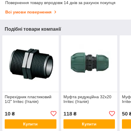
Повернення товару впродовж 14 днів за рахунок покупця
Всі умови повернення
Подібні товари компанії
Перехідник пластиковий
Муфта редукційна 32x20
Муфт
1/2" Irritec (Італія)
Irritec (Італія)
Irrit
10
118
50
₴
₴
Купити
Купити