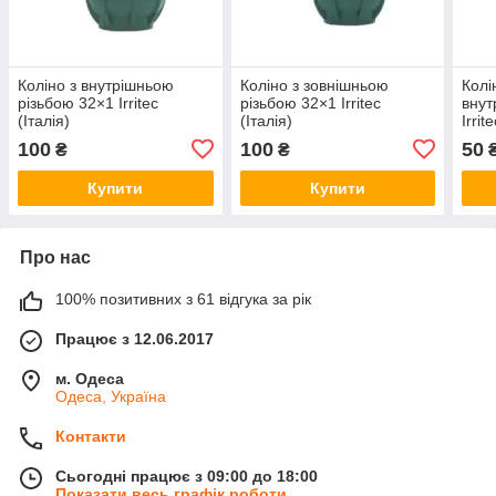
Коліно з внутрішньою
Коліно з зовнішньою
Колі
різьбою 32×1 Irritec
різьбою 32×1 Irritec
внут
(Італія)
(Італія)
Irrit
100
100
50
₴
₴
Купити
Купити
Про нас
100% позитивних з 61 відгука за рік
Працює з 12.06.2017
м. Одеса
Одеса, Україна
Контакти
Сьогодні працює з 09:00 до 18:00
Показати весь графік роботи