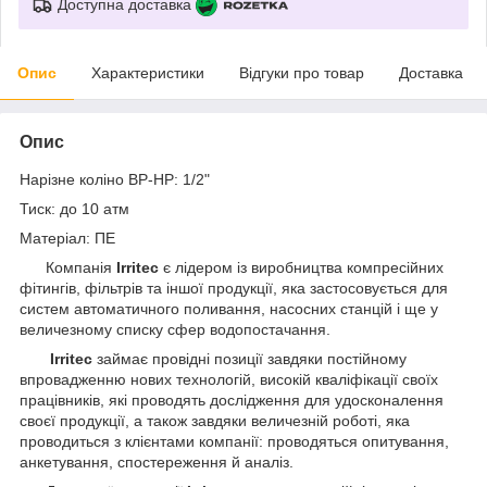
Доступна доставка
Опис
Характеристики
Відгуки про товар
Доставка
Опис
Нарізне коліно ВР-НР: 1/2"
Тиск: до 10 атм
Матеріал: ПЕ
Компанія
Irritec
є лідером із виробництва компресійних
фітингів, фільтрів та іншої продукції, яка застосовується для
систем автоматичного поливання, насосних станцій і ще у
величезному списку сфер водопостачання.
Irritec
займає провідні позиції завдяки постійному
впровадженню нових технологій, високій кваліфікації своїх
працівників, які проводять дослідження для удосконалення
своєї продукції, а також завдяки величезній роботі, яка
проводиться з клієнтами компанії: проводяться опитування,
анкетування, спостереження й аналіз.