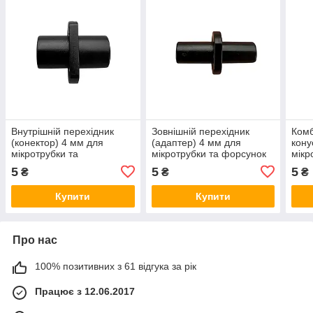
Внутрішній перехідник
Зовнішній перехідник
Комб
(конектор) 4 мм для
(адаптер) 4 мм для
кону
мікротрубки та
мікротрубки та форсунок
мікр
туманоутворювачів
тума
5
5
5
₴
₴
₴
Купити
Купити
Про нас
100% позитивних з 61 відгука за рік
Працює з 12.06.2017