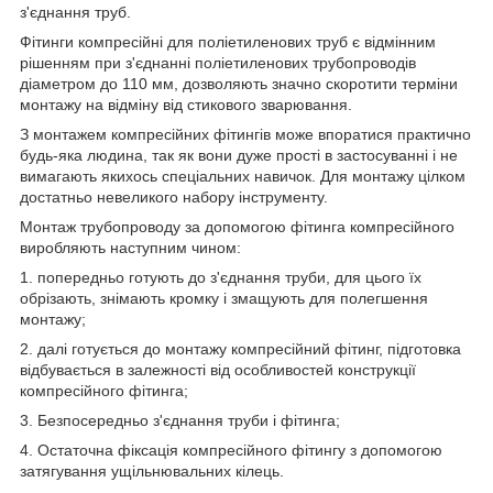
з'єднання труб.
Фітинги компресійні для поліетиленових труб є відмінним
рішенням при з'єднанні поліетиленових трубопроводів
діаметром до 110 мм, дозволяють значно скоротити терміни
монтажу на відміну від стикового зварювання.
З монтажем компресійних фітингів може впоратися практично
будь-яка людина, так як вони дуже прості в застосуванні і не
вимагають якихось спеціальних навичок. Для монтажу цілком
достатньо невеликого набору інструменту.
Монтаж трубопроводу за допомогою фітинга компресійного
виробляють наступним чином:
1. попередньо готують до з'єднання труби, для цього їх
обрізають, знімають кромку і змащують для полегшення
монтажу;
2. далі готується до монтажу компресійний фітинг, підготовка
відбувається в залежності від особливостей конструкції
компресійного фітинга;
3. Безпосередньо з'єднання труби і фітинга;
4. Остаточна фіксація компресійного фітингу з допомогою
затягування ущільнювальних кілець.