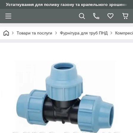
Устаткування для поливу газону та крапельного зрошення
Товари та послуги
Фурнітура для труб ПНД
Компресі