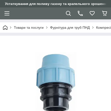
Устаткування для поливу газону та крапельного зрошення
Товари та послуги
Фурнітура для труб ПНД
Компресі