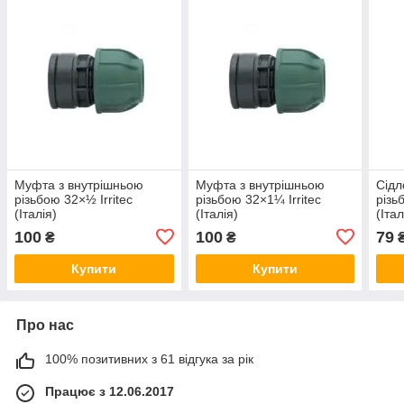
Муфта з внутрішньою
Муфта з внутрішньою
Сідл
різьбою 32×½ Irritec
різьбою 32×1¼ Irritec
різьб
(Італія)
(Італія)
(Італ
100
100
79
₴
₴
Купити
Купити
Про нас
100% позитивних з 61 відгука за рік
Працює з 12.06.2017