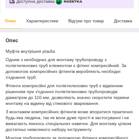
Доступна доставка
Опис
Характеристики
Відгуки про товар
Доставка
Опис
Муфта внутрішня різьба
Одним з необхідних для монтажу трубопроводу з
поліетиленових труб елементом є фітинг компресійний. За
допомогою компресійних фітингів виробляють необхідні
з'єднання труб.
Фітинги компресійні для поліетиленових труб є відмінним
рішенням при з'єднанні поліетиленових трубопроводів
діаметром до 110 мм, дозволяють значно скоротити терміни
монтажу на відміну від стикового зварювання.
З монтажем компресійних фітингів може впоратися практично
будь-яка людина, так як вони дуже прості в застосуванні і не
вимагають якихось спеціальних навичок. Для монтажу цілком
достатньо невеликого набору інструменту.
Монтаж трубопроводу за допомогою фітинга компресійного