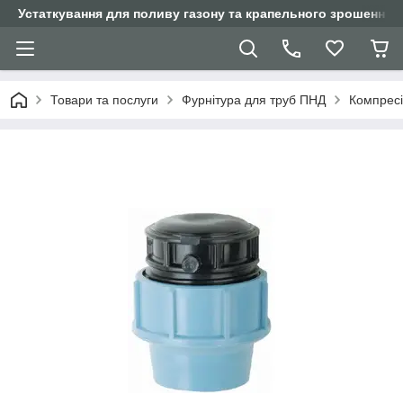
Устаткування для поливу газону та крапельного зрошення
Товари та послуги
Фурнітура для труб ПНД
Компресі