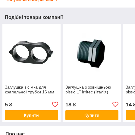
Подібні товари компанії
Заглушка вісімка для
Заглушка з зовнішньою
Загл
крапельної трубки 16 мм
різзю 1" Irritec (Італія)
різзю
5
18
14
₴
₴
Купити
Купити
Про нас