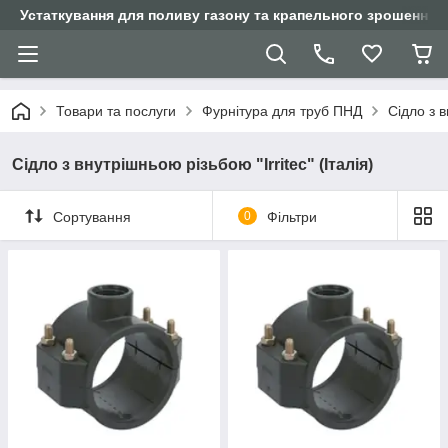
Устаткування для поливу газону та крапельного зрошення
Товари та послуги
Фурнітура для труб ПНД
Сідло з в
Сідло з внутрішньою різьбою "Irritec" (Італія)
Сортування
0
Фільтри