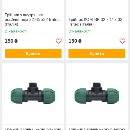
Трійник з внутрішнім
різьбленням 32×¾"x32 Irritec
Трійник КОМ-ВР 32 х 1" х 32
(Італія)
Irritec (Італія)
В наявності
В наявності
150
150
₴
₴
Купити
Купити
Трійник з зовнішньою різьбою
Трійник з зовнішньою різьбою