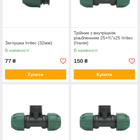
Трійник з внутрішнім
різьбленням 25×¾"x25 Irritec
Заглушка Irritec (32мм)
(Італія)
В наявності
В наявності
77
150
₴
₴
Купити
Купити