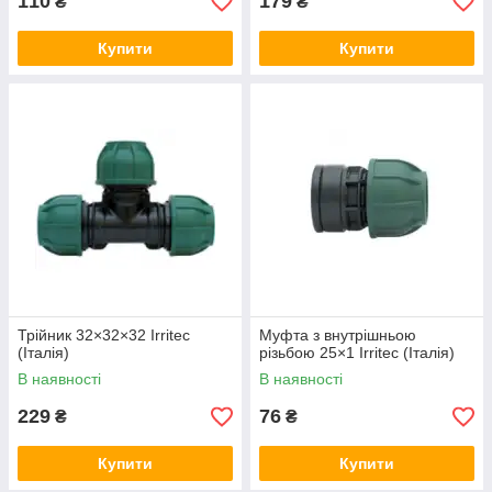
110
179
₴
₴
Купити
Купити
Трійник 32×32×32 Irritec
Муфта з внутрішньою
(Італія)
різьбою 25×1 Irritec (Італія)
В наявності
В наявності
229
76
₴
₴
Купити
Купити