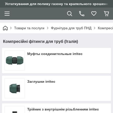
Устаткування для поливу газону та крапельного зрошення
Товари та послуги
Фурнітура для труб ПНД
Компресій
Компресійні фітинги для труб (Італія)
Муфты соединительные irritec
Заглушки irritec
Трійник з внутрішнім різьбленням irritec