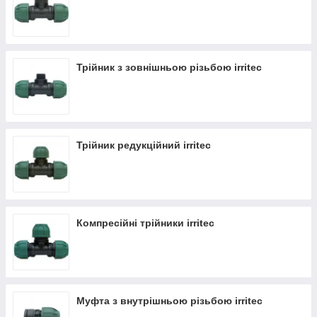
Трійник з зовнішньою різьбою irritec
Трійник редукційний irritec
Компресійні трійники irritec
Муфта з внутрішньою різьбою irritec