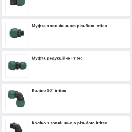
Муфта з зовнішньою різьбою irritec
Муфта редукційна irritec
Коліно 90° irritec
Коліно з зовнішньою різьбою irritec