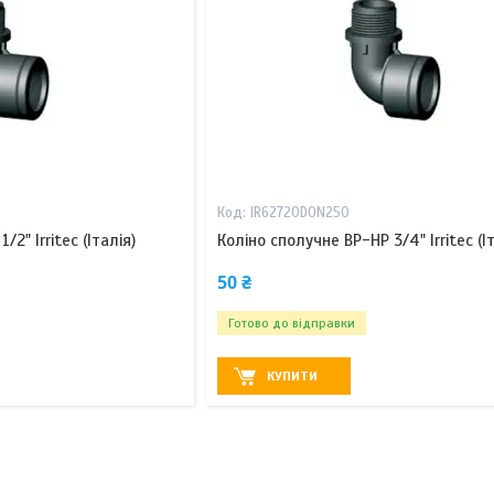
IR62720D0N250
2" Irritec (Італія)
Коліно сполучне ВР-НР 3/4" Irritec (Іт
50 ₴
Готово до відправки
КУПИТИ