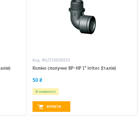
IR62720D0N320
алія)
Коліно сполучне ВР-НР 1" Irritec (Італія)
50 ₴
В наявності
КУПИТИ