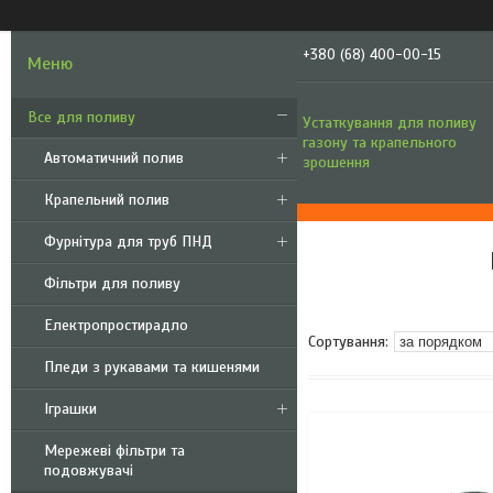
+380 (68) 400-00-15
Все для поливу
Устаткування для поливу
газону та крапельного
Автоматичний полив
зрошення
Крапельний полив
Фурнітура для труб ПНД
Фільтри для поливу
Електропростирадло
Пледи з рукавами та кишенями
Іграшки
Мережеві фільтри та
подовжувачі